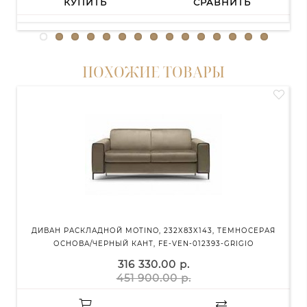
КУПИТЬ
СРАВНИТЬ
ПОХОЖИЕ ТОВАРЫ
ДИВАН РАСКЛАДНОЙ MOTINO, 232X83X143, ТЕМНОСЕРАЯ
Д
ОСНОВА/ЧЕРНЫЙ КАНТ, FE-VEN-012393-GRIGIO
316 330.00 р.
451 900.00 р.