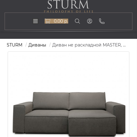
0.00 р.
STURM
Диваны
Диван не раскладной MASTER, 232x83x143, серая основа, FE-VEN-012392-GRIGIO