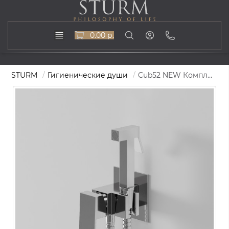
0.00 р.
STURM
Гигиенические души
Cub52 NEW Комплект Смеситель (в компл. встраиваемая часть, держ.-подсоединение) для душа, гиг. душ (металлич. ручной душ, шланг 1,20 м), хром KIT-CUBNEW52-CR