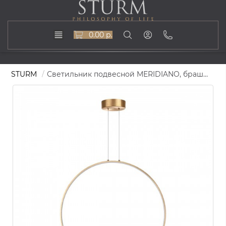
0.00 р.
STURM
Светильник подвесной MERIDIANO, брашированное золото, STL-MER071204