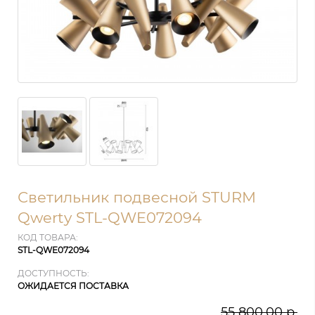
Светильник подвесной STURM
Qwerty STL-QWE072094
КОД ТОВАРА:
STL-QWE072094
ДОСТУПНОСТЬ:
ОЖИДАЕТСЯ ПОСТАВКА
55 800.00 р.