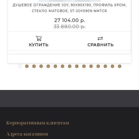
ДУШЕВОЕ ОГРАЖДЕНИЕ JOY, 90X90X190, ПРОФИЛЬ ХРОМ,
ДУ
СТЕКЛО МАТОВОЕ, ST-JOY0909-NMTCR
27 104.00 р.
33 880.00 р.
КУПИТЬ
СРАВНИТЬ
Корпоративным клиентам
Адреса магазинов