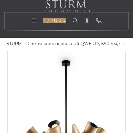
0.00 р.
STURM
Светильник подвесной QWERTY, 690 мм, черный/латунь, STL-QWE072094