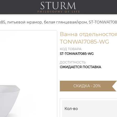
х85, литьевой мрамор, белая глянцевая/хром, ST-TONWA170
Ванна отдельностоя
TONWA17085-WG
КОД ТОВАРА:
ST-TONWA17085-WG
ДОСТУПНОСТЬ:
ОЖИДАЕТСЯ ПОСТАВКА
СКИДКА - 20%
Кол-во