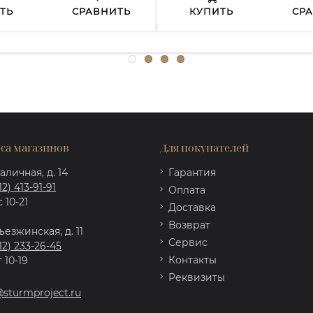
ТЬ
СРАВНИТЬ
КУПИТЬ
СР
са магазинов
Для покупателей
аличная, д. 14
Гарантия
12) 413-91-91
Оплата
 10-21
Доставка
Возврат
ъезжинская, д. 11
Сервис
12) 233-26-45
Контакты
 10-19
Реквизиты
@sturmproject.ru