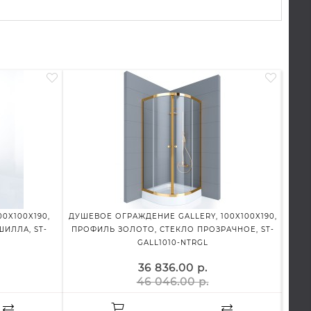
0X100X190,
ДУШЕВОЕ ОГРАЖДЕНИЕ GALLERY, 100X100X190,
ДУШЕ
ИЛЛА, ST-
ПРОФИЛЬ ЗОЛОТО, СТЕКЛО ПРОЗРАЧНОЕ, ST-
РАЗ
GALL1010-NTRGL
36 836.00 р.
46 046.00 р.