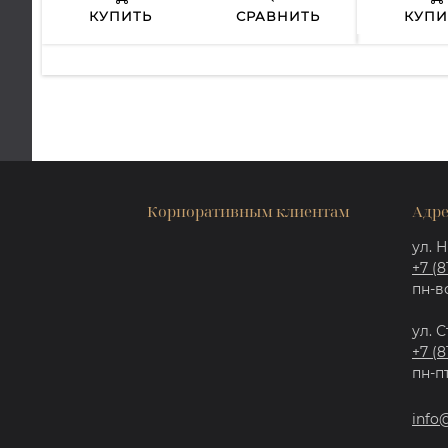
КУПИТЬ
СРАВНИТЬ
КУПИ
Корпоративным клиентам
Адре
ул. Н
+7 (8
пн-вс
ул. С
+7 (8
пн-пт
info