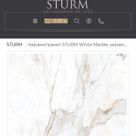
0.00 р.
STURM
Керамогранит STURM White Marble, керамогранит, 60х60 см, поверхность матовая, ST-K9620-MR-600x600x10