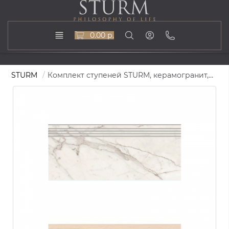
0.00 р.
STURM
Комплект ступеней STURM, керамогранит, 120х33+15x120 см, поверхность матовая, ST-K9696-MR-1200x330x11