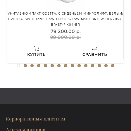
УНИТАЗ-КОМПАКТ ODETTA, С СИДЕНЬЕМ МИКРОЛИФТ, БЕЛЫЙ/
Д
БРОНЗА, SW-OD22051+SW-OD22052+SW-MS01-BR+SW-OD22053-
BR+ST-FIX04-BR
79 200.00 р.
99 000.00 р.
КУПИТЬ
СРАВНИТЬ
Корпоративным клиентам
Адреса магазинов