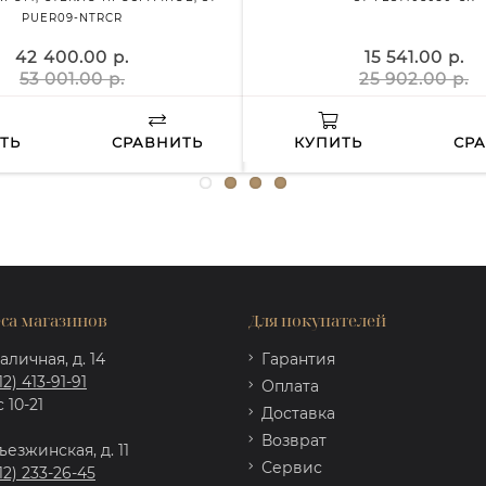
PUER09-NTRCR
42 400.00 р.
15 541.00 р.
53 001.00 р.
25 902.00 р.
ТЬ
СРАВНИТЬ
КУПИТЬ
СР
са магазинов
Для покупателей
аличная, д. 14
Гарантия
12) 413-91-91
Оплата
 10-21
Доставка
Возврат
ъезжинская, д. 11
Сервис
12) 233-26-45