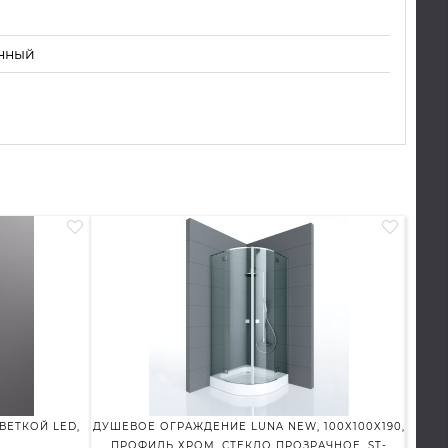
нный
СВЕТКОЙ LED,
ДУШЕВОЕ ОГРАЖДЕНИЕ LUNA NEW, 100X100X190,
ДУШ
ПРОФИЛЬ ХРОМ, СТЕКЛО ПРОЗРАЧНОЕ, ST-
ЛЕВО