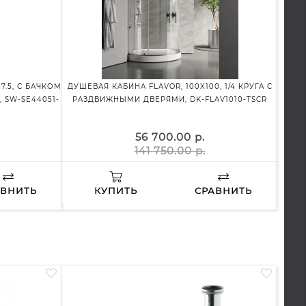
7.5, С БАЧКОМ
ДУШЕВАЯ КАБИНА FLAVOR, 100X100, 1/4 КРУГА С
ДУШЕВ
 SW-SE44051-
РАЗДВИЖНЫМИ ДВЕРЯМИ, DK-FLAV1010-TSCR
ПР
56 700.00 р.
141 750.00 р.
АВНИТЬ
КУПИТЬ
СРАВНИТЬ