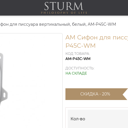
фон для писсуара вертикальный, белый, AM-P45C-WM
AM Cифон для писс
P45C-WM
КОД ТОВАРА:
AM-P45C-WM
ДОСТУПНОСТЬ:
НА СКЛАДЕ
СКИДКА - 20%
Кол-во