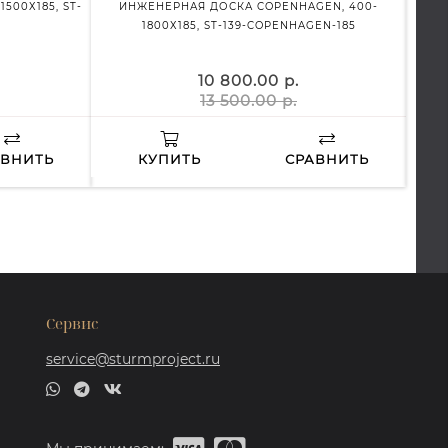
500Х185, ST-
ИНЖЕНЕРНАЯ ДОСКА COPENHAGEN, 400-
ИНЖЕ
1800Х185, ST-139-COPENHAGEN-185
10 800.00 р.
13 500.00 р.
АВНИТЬ
КУПИТЬ
СРАВНИТЬ
Сервис
service@sturmproject.ru