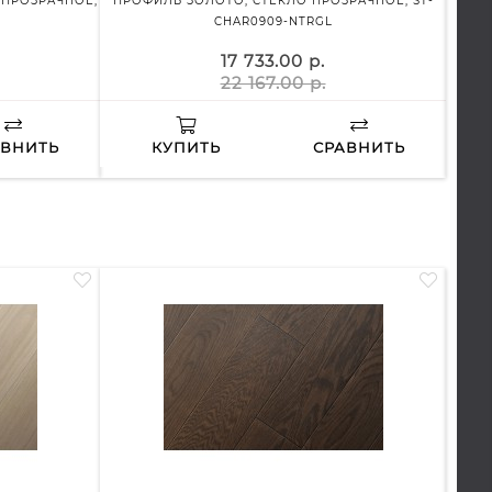
 ПРОЗРАЧНОЕ,
ПРОФИЛЬ ЗОЛОТО, СТЕКЛО ПРОЗРАЧНОЕ, ST-
ПР
CHAR0909-NTRGL
17 733.00 р.
22 167.00 р.
АВНИТЬ
КУПИТЬ
СРАВНИТЬ