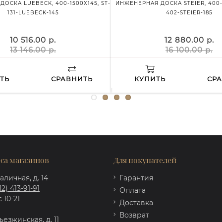
ОСКА LUEBECK, 400-1500Х145, ST-
ИНЖЕНЕРНАЯ ДОСКА STEIER, 400-1
131-LUEBECK-145
402-STEIER-185
10 516.00 р.
12 880.00 р.
13 146.00 р.
16 100.00 р.
ТЬ
СРАВНИТЬ
КУПИТЬ
СР
са магазинов
Для покупателей
аличная, д. 14
Гарантия
12) 413-91-91
Оплата
 10-21
Доставка
Возврат
ъезжинская, д. 11