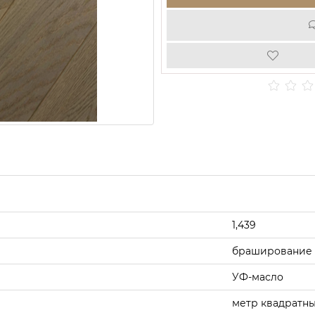
1,439
браширование
УФ-масло
метр квадратн