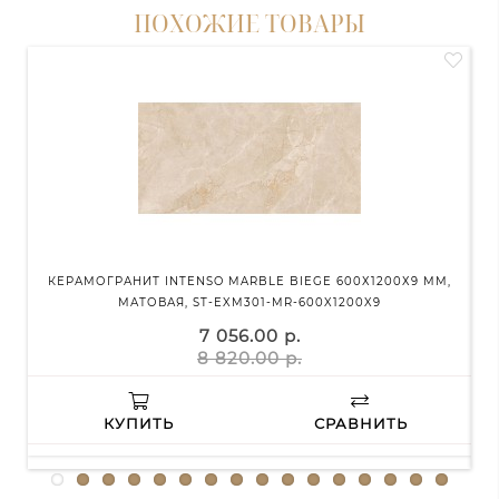
ПОХОЖИЕ ТОВАРЫ
КЕРАМОГРАНИТ INTENSO MARBLE BIEGE 600Х1200Х9 ММ,
МАТОВАЯ, ST-EXM301-MR-600X1200X9
К
7 056.00 р.
8 820.00 р.
КУПИТЬ
СРАВНИТЬ