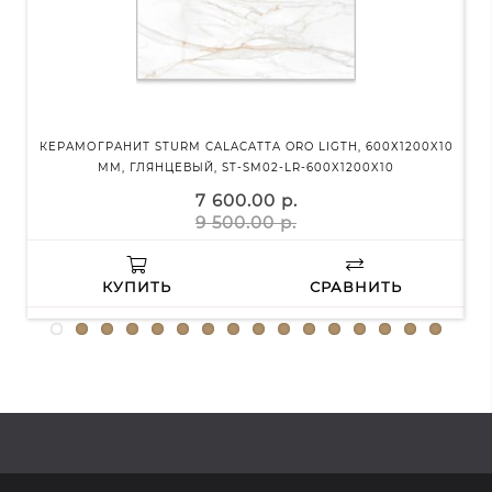
КЕРАМОГРАНИТ STURM CALACATTA ORO LIGTH, 600Х1200X10
КЕ
ММ, ГЛЯНЦЕВЫЙ, ST-SM02-LR-600X1200X10
60Х
7 600.00 р.
9 500.00 р.
КУПИТЬ
СРАВНИТЬ