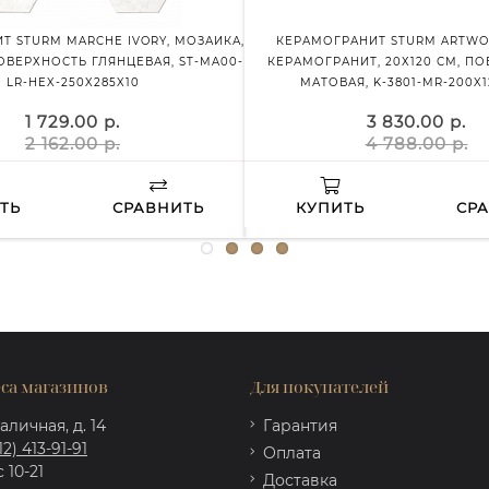
Т STURM MARCHE IVORY, МОЗАИКА,
КЕРАМОГРАНИТ STURM ARTWOO
ПОВЕРХНОСТЬ ГЛЯНЦЕВАЯ, ST-MA00-
КЕРАМОГРАНИТ, 20Х120 СМ, П
LR-HEX-250X285X10
МАТОВАЯ, K-3801-MR-200X1
1 729.00 р.
3 830.00 р.
2 162.00 р.
4 788.00 р.
ТЬ
СРАВНИТЬ
КУПИТЬ
СР
са магазинов
Для покупателей
аличная, д. 14
Гарантия
12) 413-91-91
Оплата
 10-21
Доставка