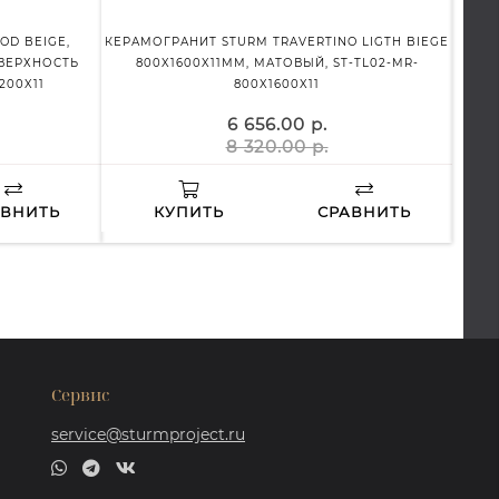
D BEIGE,
КЕРАМОГРАНИТ STURM TRAVERTINO LIGTH BIEGE
КЕРАМ
ОВЕРХНОСТЬ
800X1600X11ММ, МАТОВЫЙ, ST-TL02-MR-
25X2
200X11
800X1600X11
6 656.00 р.
8 320.00 р.
АВНИТЬ
КУПИТЬ
СРАВНИТЬ
Сервис
service@sturmproject.ru