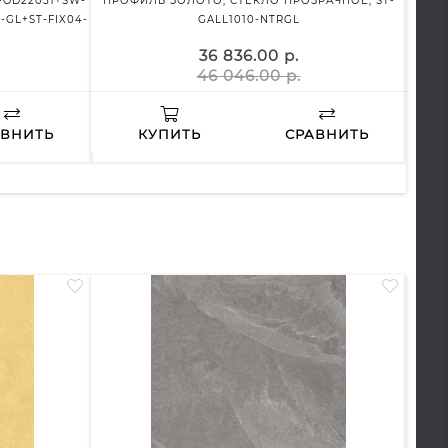
OD22051+SW-
ПРОФИЛЬ ЗОЛОТО, СТЕКЛО ПРОЗРАЧНОЕ, ST-
ПР
GL+ST-FIX04-
GALL1010-NTRGL
36 836.00 р.
46 046.00 р.
АВНИТЬ
КУПИТЬ
СРАВНИТЬ