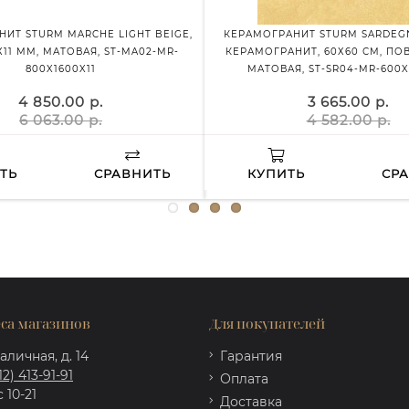
ИТ STURM MARCHE LIGHT BEIGE,
КЕРАМОГРАНИТ STURM SARDEG
Х11 ММ, МАТОВАЯ, ST-MA02-MR-
КЕРАМОГРАНИТ, 60Х60 СМ, ПО
800X1600X11
МАТОВАЯ, ST-SR04-MR-600X
4 850.00 р.
3 665.00 р.
6 063.00 р.
4 582.00 р.
ТЬ
СРАВНИТЬ
КУПИТЬ
СР
са магазинов
Для покупателей
аличная, д. 14
Гарантия
12) 413-91-91
Оплата
 10-21
Доставка