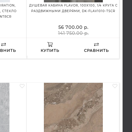
RATION,
ДУШЕВАЯ КАБИНА FLAVOR, 100X100, 1/4 КРУГА С
ДУШ
, СТЕКЛО
РАЗДВИЖНЫМИ ДВЕРЯМИ, DK-FLAV1010-TSCR
ПР
-NTRCR
56 700.00 р.
141 750.00 р.
АВНИТЬ
КУПИТЬ
СРАВНИТЬ