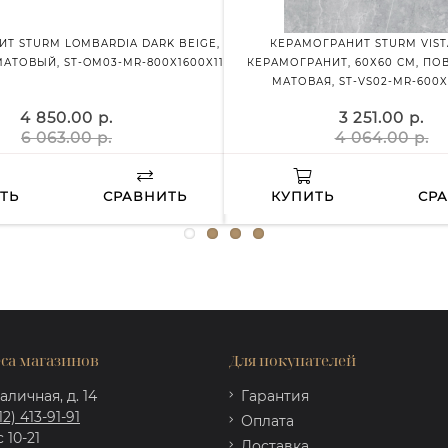
Т STURM LOMBARDIA DARK BEIGE,
КЕРАМОГРАНИТ STURM VIST
 МАТОВЫЙ, ST-OM03-MR-800X1600X11
КЕРАМОГРАНИТ, 60Х60 СМ, ПО
МАТОВАЯ, ST-VS02-MR-600X
4 850.00 р.
3 251.00 р.
6 063.00 р.
4 064.00 р.
ТЬ
СРАВНИТЬ
КУПИТЬ
СР
са магазинов
Для покупателей
аличная, д. 14
Гарантия
12) 413-91-91
Оплата
 10-21
Доставка