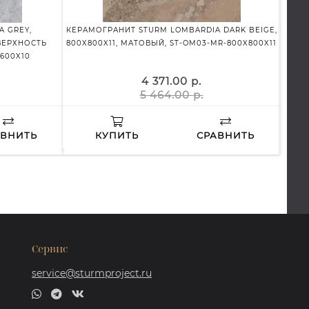
A GREY,
КЕРАМОГРАНИТ STURM LOMBARDIA DARK BEIGE,
КЕРАМ
ВЕРХНОСТЬ
800X800X11, МАТОВЫЙ, ST-OM03-MR-800X800X11
М
600X10
4 371.00 р.
5 464.00 р.
АВНИТЬ
КУПИТЬ
СРАВНИТЬ
Сервис
service@sturmproject.ru