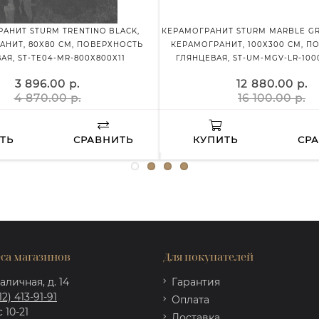
АНИТ STURM TRENTINO BLACK,
КЕРАМОГРАНИТ STURM MARBLE GRIG
АНИТ, 80X80 СМ, ПОВЕРХНОСТЬ
КЕРАМОГРАНИТ, 100Х300 СМ, П
АЯ, ST-TE04-MR-800X800X11
ГЛЯНЦЕВАЯ, ST-UM-MGV-LR-100
3 896.00 р.
12 880.00 р.
4 870.00 р.
16 100.00 р.
ТЬ
СРАВНИТЬ
КУПИТЬ
СР
са магазинов
Для покупателей
аличная, д. 14
Гарантия
12) 413-91-91
Оплата
 10-21
Доставка