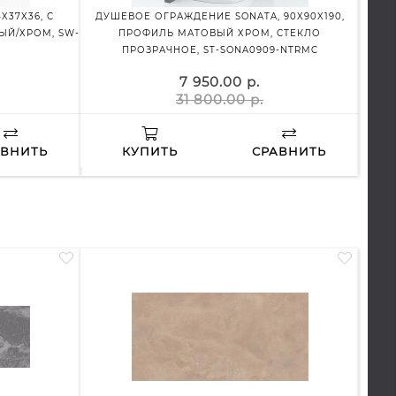
X37X36, С
ДУШЕВОЕ ОГРАЖДЕНИЕ SONATA, 90X90X190,
ДУ
ЫЙ/ХРОМ, SW-
ПРОФИЛЬ МАТОВЫЙ ХРОМ, СТЕКЛО
ПР
ПРОЗРАЧНОЕ, ST-SONA0909-NTRMC
7 950.00 р.
31 800.00 р.
АВНИТЬ
КУПИТЬ
СРАВНИТЬ