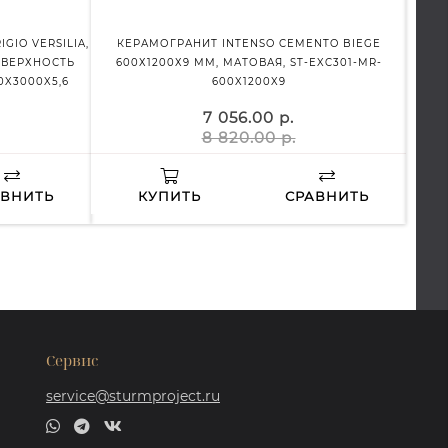
IO VERSILIA,
КЕРАМОГРАНИТ INTENSO CEMENTO BIEGE
КЕР
ОВЕРХНОСТЬ
600Х1200Х9 ММ, МАТОВАЯ, ST-EXC301-MR-
КЕ
0X3000X5,6
600X1200X9
7 056.00 р.
8 820.00 р.
АВНИТЬ
КУПИТЬ
СРАВНИТЬ
Сервис
service@sturmproject.ru