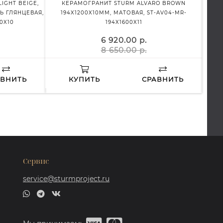
IGHT BEIGE,
КЕРАМОГРАНИТ STURM ALVARO BROWN
КЕР
Ь ГЛЯНЦЕВАЯ,
194X1200X10ММ, МАТОВАЯ, ST-AV04-MR-
600X6
0X10
194X1600X11
6 920.00 р.
8 650.00 р.
АВНИТЬ
КУПИТЬ
СРАВНИТЬ
Сервис
service@sturmproject.ru