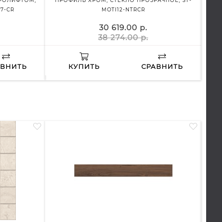
КРОЛИФТОМ,
ПРОФИЛЬ ХРОМ, СТЕКЛО ПРОЗРАЧНОЕ, ST-
ПРАВО
7-CR
MOTI12-NTRCR
30 619.00 р.
38 274.00 р.
АВНИТЬ
КУПИТЬ
СРАВНИТЬ