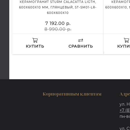
КЕРАМОГРАНИТ STURM CALACATTA LIGTH,
КЕРАМОГР
600Х600X10 ММ, ГЛЯНЦЕВЫЙ, ST-SM01-LR-
600X600X10,
600X600X10
7 192.00 р.
8 990.00 р.
КУПИТЬ
СРАВНИТЬ
КУПИ
Корпоративным клиентам
Адре
ул. Н
+7 (8
пн-вс
ул. С