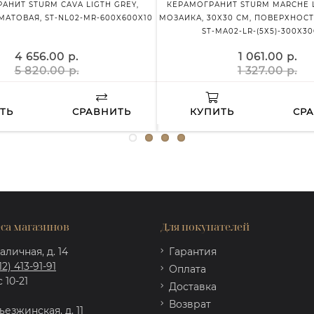
АНИТ STURM CAVA LIGTH GREY,
КЕРАМОГРАНИТ STURM MARCHE L
 МАТОВАЯ, ST-NL02-MR-600X600X10
МОЗАИКА, 30X30 СМ, ПОВЕРХНОСТ
ST-MA02-LR-(5Х5)-300X30
4 656.00 р.
1 061.00 р.
5 820.00 р.
1 327.00 р.
ТЬ
СРАВНИТЬ
КУПИТЬ
СР
са магазинов
Для покупателей
аличная, д. 14
Гарантия
12) 413-91-91
Оплата
 10-21
Доставка
Возврат
ъезжинская, д. 11