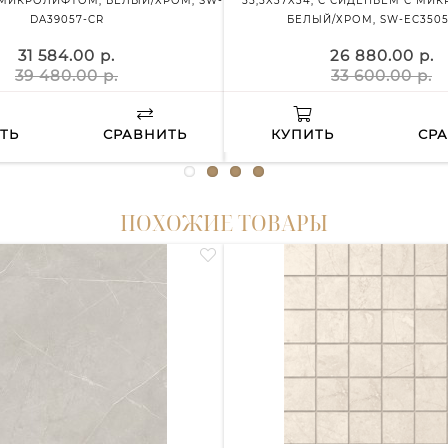
МИКРОЛИФТОМ, БЕЛЫЙ/ХРОМ, SW-
55,5X37X34, С СИДЕНЬЕМ С МИ
DA39057-CR
БЕЛЫЙ/ХРОМ, SW-EC3505
31 584.00 р.
26 880.00 р.
39 480.00 р.
33 600.00 р.
ТЬ
СРАВНИТЬ
КУПИТЬ
СР
ПОХОЖИЕ ТОВАРЫ