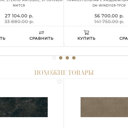
М, СТЕКЛО МАТОВОЕ, ST-JOY0909-
ПРЯМОУГОЛЬНАЯ С РАЗДВИЖНЫМ
NMTCR
DK-WIND1109-TFCR
27 104.00 р.
56 700.00 р.
33 880.00 р.
141 750.00 р.
ТЬ
СРАВНИТЬ
КУПИТЬ
СР
ПОХОЖИЕ ТОВАРЫ