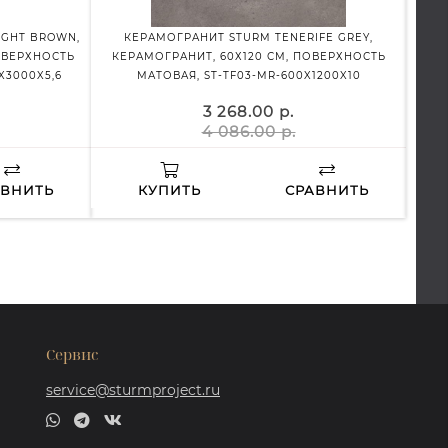
IGHT BROWN,
КЕРАМОГРАНИТ STURM TENERIFE GREY,
ОВЕРХНОСТЬ
КЕРАМОГРАНИТ, 60Х120 СМ, ПОВЕРХНОСТЬ
КЕ
X3000X5,6
МАТОВАЯ, ST-TF03-MR-600X1200X10
ПР
3 268.00 р.
4 086.00 р.
АВНИТЬ
КУПИТЬ
СРАВНИТЬ
Сервис
service@sturmproject.ru