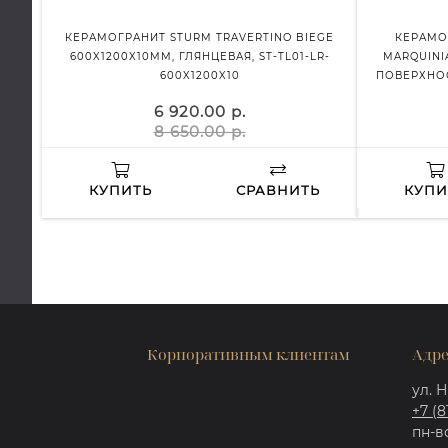
КЕРАМОГРАНИТ STURM TRAVERTINO BIEGE
КЕРАМО
600X1200X10ММ, ГЛЯНЦЕВАЯ, ST-TL01-LR-
MARQUINI
600X1200X10
ПОВЕРХНОС
6 920.00 р.
8 650.00 р.
КУПИТЬ
СРАВНИТЬ
КУПИ
Корпоративным клиентам
Адре
ул. Н
+7 (8
пн-вс