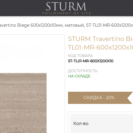
ertino Biege 600x1200x10мм, матовый, ST-TL01-MR-600x1200x
STURM Travertino Bi
TL01-MR-600x1200x1
КОД ТОВАРА:
ST-TL01-MR-600X1200X10
ДОСТУПНОСТЬ:
НА СКЛАДЕ
СКИДКА - 20%
Кол-во