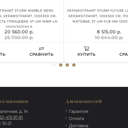
ГРАНИТ STURM MARBLE NERO
КЕРАМОГРАНИТ STURM FUTURE L
A, КЕРАМОГРАНИТ, 100Х300 СМ,
КЕРАМОГРАНИТ, 100Х300 СМ, П
ТЬ ГЛЯНЦЕВАЯ, ST-UM-MNM-LR-
МАТОВАЯ, ST-UM-FLB-MR-1000
1000X3000X5,6
20 560.00 р.
8 515.00 р.
25 700.00 р.
10 644.00 р.
ТЬ
СРАВНИТЬ
КУПИТЬ
СР
са магазинов
Для покупателей
аличная, д. 14
Гарантия
12) 413-91-91
Оплата
 10-21
Доставка