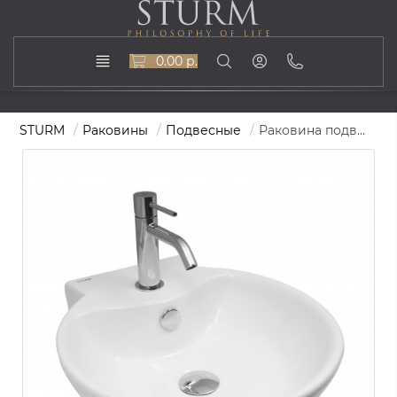
0.00 р.
STURM
Раковины
Подвесные
Раковина подвесная RING, 40x43, белая, ST-RINGO404315-TBNCR