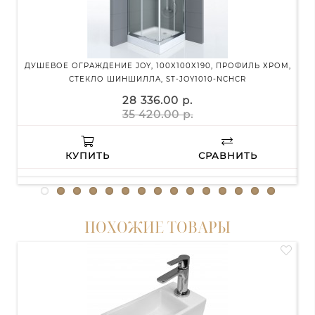
ДУШЕВОЕ ОГРАЖДЕНИЕ JOY, 100X100X190, ПРОФИЛЬ ХРОМ,
СТЕКЛО ШИНШИЛЛА, ST-JOY1010-NCHCR
ПР
28 336.00 р.
35 420.00 р.
КУПИТЬ
СРАВНИТЬ
ПОХОЖИЕ ТОВАРЫ