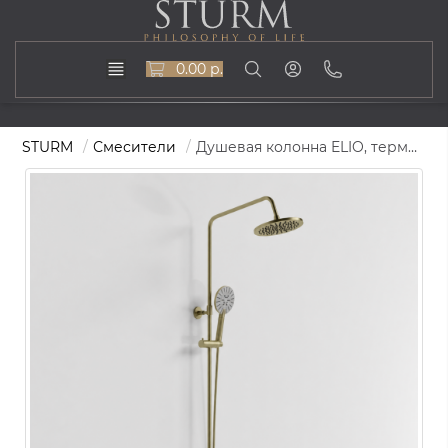
0.00 р.
STURM
Смесители
Душевая колонна ELIO, термостатический с верхним душем 250 мм, ручной душ с 3 типами струи, матовое золото, LUX-ELIONEW182-GLM