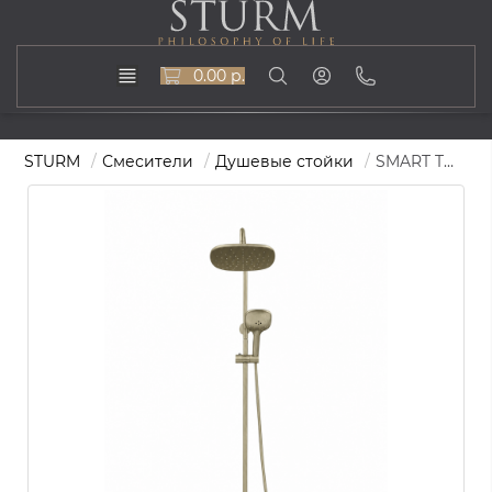
0.00 р.
STURM
Смесители
Душевые стойки
SMART THERMO Душевая колонна (смеситель термостатический, излив для ванны, верхний душ, ручной душ), матовое золото ST-SMATHERM-63603-GLM