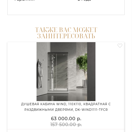
ТАКЖЕ ВАС МОЖЕТ
ЗАИНТЕРЕСОВАТЬ
ДУШЕВАЯ КАБИНА WIND, 110X110, КВАДРАТНАЯ С
Д
РАЗДВИЖНЫМИ ДВЕРЯМИ, DK-WIND1111-TFCR
63 000.00 р.
157 500.00 р.