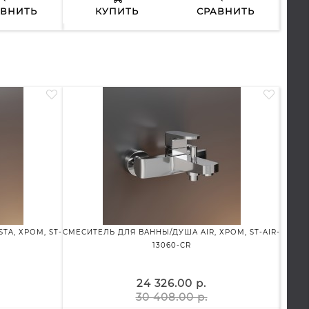
АВНИТЬ
КУПИТЬ
СРАВНИТЬ
TA, ХРОМ, ST-
СМЕСИТЕЛЬ ДЛЯ ВАННЫ/ДУША AIR, ХРОМ, ST-AIR-
DA
13060-CR
КОМП
ЧАСТ
24 326.00 р.
30 408.00 р.