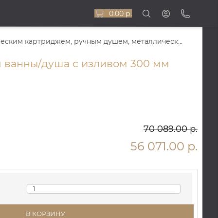
0.00 р.
MOND Смеситель для ванны/душа с изливом 300 мм, с керамическим картриджем, ручным душем, металлическим шлангом 150 см и держателем ST-MON-73762-CR
я ванны/душа с изливом 300 мм
70 089.00 р.
56 071.00 р.
В КОРЗИНУ