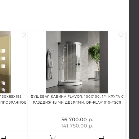
30X85X195,
ДУШЕВАЯ КАБИНА FLAVOR, 100X100, 1/4 КРУГА С
ТУ
 ПРОЗРАЧНОЕ,
РАЗДВИЖНЫМИ ДВЕРЯМИ, DK-FLAV1010-TSCR
56 700.00 р.
141 750.00 р.