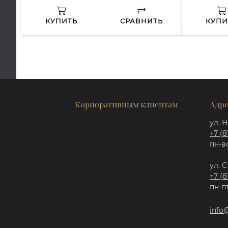
КУПИТЬ
СРАВНИТЬ
КУПИ
Корпоративным клиентам
Адре
ул. Н
+7 (8
пн-вс
ул. С
+7 (8
пн-пт
info