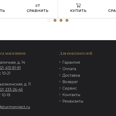
ТЬ
СРАВНИТЬ
КУПИТЬ
СР
са магазинов
Для покупателей
аличная, д. 14
Гарантия
12) 413-91-91
Оплата
 10-21
Доставка
Возврат
ъезжинская, д. 11
Сервис
12) 233-26-45
Контакты
 10-19
Реквизиты
@sturmproject.ru