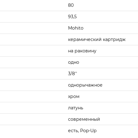
80
93,5
Mohito
керамический картридж
на раковину
одно
3/8''
однорычажное
хром
латунь
современный
есть, Pop-Up