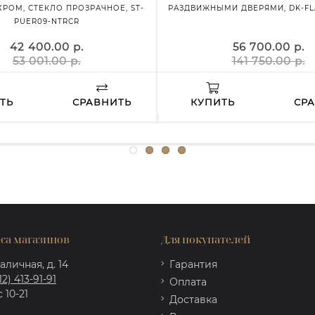
РОМ, СТЕКЛО ПРОЗРАЧНОЕ, ST-
РАЗДВИЖНЫМИ ДВЕРЯМИ, DK-FLA
PUER09-NTRCR
42 400.00 р.
56 700.00 р.
53 001.00 р.
141 750.00 р.
ТЬ
СРАВНИТЬ
КУПИТЬ
СР
са магазинов
Для покупателей
аличная, д. 14
Гарантия
12) 413-91-91
Оплата
 10-21
Доставка