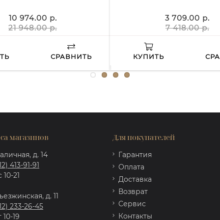
10 974.00 р.
3 709.00 р.
21 948.00 р.
7 418.00 р.
ТЬ
СРАВНИТЬ
КУПИТЬ
СР
са магазинов
Для покупателей
аличная, д. 14
Гарантия
12) 413-91-91
Оплата
 10-21
Доставка
Возврат
ъезжинская, д. 11
Сервис
12) 233-26-45
Контакты
 10-19