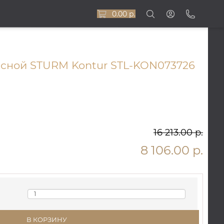
0.00 р.
сной STURM Kontur STL-KON073726
16 213.00 р.
8 106.00 р.
В КОРЗИНУ