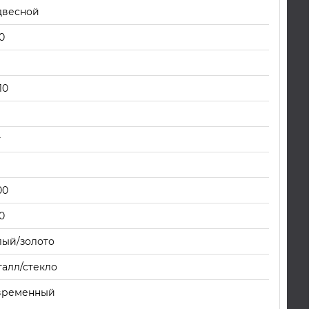
двесной
0
10
т
00
0
лый/золото
талл/стекло
временный