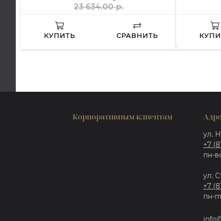
23 634.00 р.
КУПИТЬ
СРАВНИТЬ
КУПИ
Корпоративным клиентам
Адре
ул. Н
+7 (8
пн-вс
ул. С
+7 (8
пн-пт
info