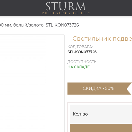
0 мм, белый/золото, STL-KON073726
Светильник подве
КОД ТОВАРА:
STL-KON073726
ДОСТУПНОСТЬ:
НА СКЛАДЕ
СКИДКА - 50%
Кол-во