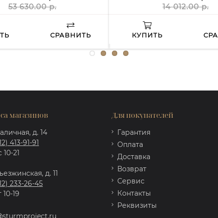
53 630.00 р.
14 012.00 р.
ТЬ
СРАВНИТЬ
КУПИТЬ
СР
са магазинов
Для покупателей
аличная, д. 14
Гарантия
12) 413-91-91
Оплата
 10-21
Доставка
Возврат
ъезжинская, д. 11
Сервис
12) 233-26-45
Контакты
 10-19
Реквизиты
@sturmproject.ru