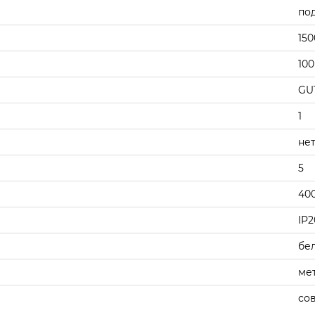
по
150
100
GU
1
не
5
40
IP2
бе
ме
со