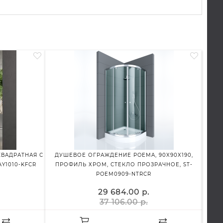
КВАДРАТНАЯ С
ДУШЕВОЕ ОГРАЖДЕНИЕ POEMA, 90X90X190,
ДУШ
Y1010-KFCR
ПРОФИЛЬ ХРОМ, СТЕКЛО ПРОЗРАЧНОЕ, ST-
ПРО
POEM0909-NTRCR
29 684.00 р.
37 106.00 р.