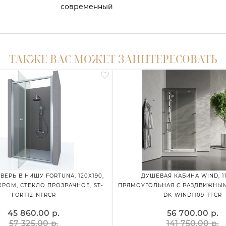
современный
ТАКЖЕ ВАС МОЖЕТ ЗАИНТЕРЕСОВАТЬ
ВЕРЬ В НИШУ FORTUNA, 120X190,
ДУШЕВАЯ КАБИНА WIND, 11
РОМ, СТЕКЛО ПРОЗРАЧНОЕ, ST-
ПРЯМОУГОЛЬНАЯ С РАЗДВИЖНЫМ
FORT12-NTRCR
DK-WIND1109-TFCR
45 860.00 р.
56 700.00 р.
57 325.00 р.
141 750.00 р.