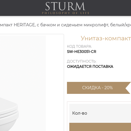
омпакт HERITAGE, с бачком и сиденьем микролифт, белый/х
Унитаз-компак
КОД ТОВАРА:
SW-HE30051-CR
ДОСТУПНОСТЬ:
ОЖИДАЕТСЯ ПОСТАВКА
СКИДКА - 20%
Кол-во