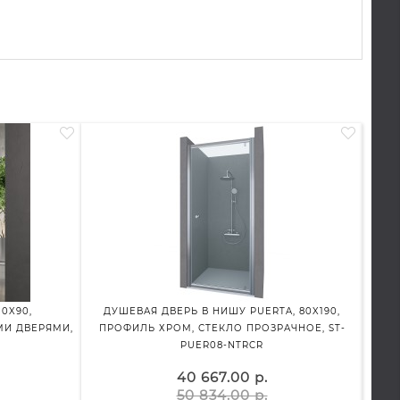
0X90,
ДУШЕВАЯ ДВЕРЬ В НИШУ PUERTA, 80X190,
ДУШ
И ДВЕРЯМИ,
ПРОФИЛЬ ХРОМ, СТЕКЛО ПРОЗРАЧНОЕ, ST-
ПР
PUER08-NTRCR
40 667.00 р.
50 834.00 р.