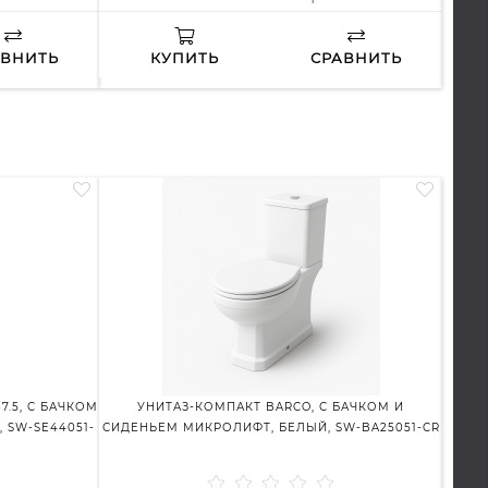
АВНИТЬ
КУПИТЬ
СРАВНИТЬ
7.5, С БАЧКОМ
УНИТАЗ-КОМПАКТ BARCO, С БАЧКОМ И
УН
 SW-SE44051-
СИДЕНЬЕМ МИКРОЛИФТ, БЕЛЫЙ, SW-BA25051-CR
МИКР