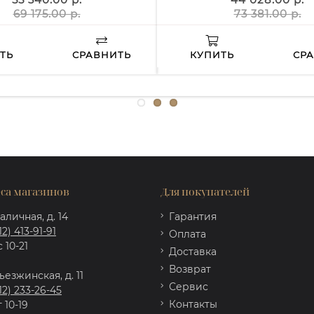
69 175.00 р.
73 381.00 р.
ТЬ
СРАВНИТЬ
КУПИТЬ
СР
са магазинов
Для покупателей
аличная, д. 14
Гарантия
12) 413-91-91
Оплата
 10-21
Доставка
Возврат
ъезжинская, д. 11
Сервис
12) 233-26-45
Контакты
 10-19