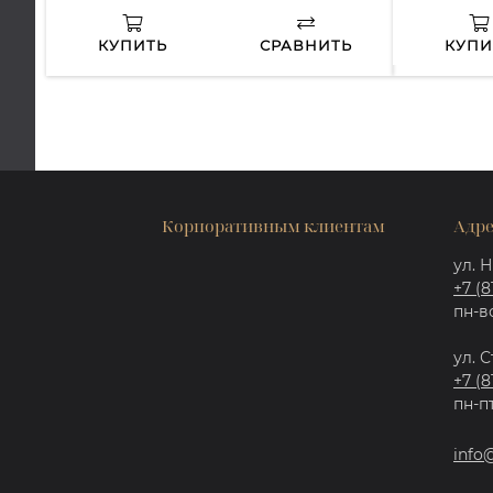
КУПИТЬ
СРАВНИТЬ
КУПИ
Корпоративным клиентам
Адре
ул. Н
+7 (8
пн-вс
ул. С
+7 (8
пн-пт
info