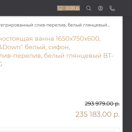
0.00 р.
DEEP EDGE Ванна 165x75 отдельностоящая, интегрированный слив-перелив, белый глянцевый BT-DEPEG-16575-OF-WG
остоящая ванна 1650x750x600,
&Down" белый, сифон,
лив-перелив, белый глянцевый BT-
G
293 979.00 р.
235 183.00 р.