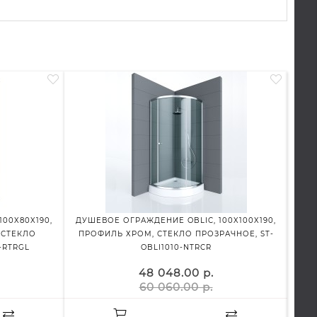
00X80X190,
ДУШЕВОЕ ОГРАЖДЕНИЕ OBLIC, 100X100X190,
ДУШ
 СТЕКЛО
ПРОФИЛЬ ХРОМ, СТЕКЛО ПРОЗРАЧНОЕ, ST-
-RTRGL
OBLI1010-NTRCR
48 048.00 р.
60 060.00 р.