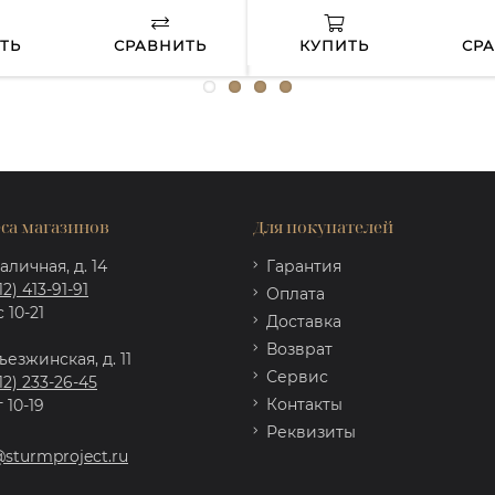
ТЬ
СРАВНИТЬ
КУПИТЬ
СР
са магазинов
Для покупателей
аличная, д. 14
Гарантия
12) 413-91-91
Оплата
 10-21
Доставка
Возврат
ъезжинская, д. 11
Сервис
12) 233-26-45
Контакты
 10-19
Реквизиты
@sturmproject.ru