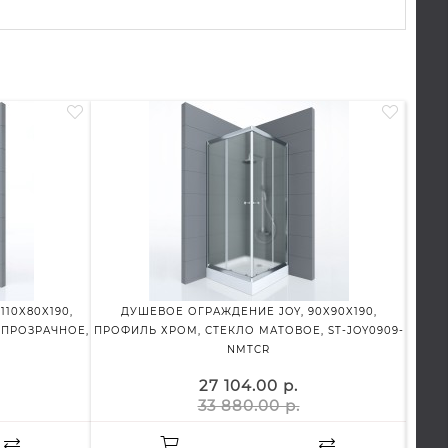
10X80X190,
ДУШЕВОЕ ОГРАЖДЕНИЕ JOY, 90X90X190,
ДУШЕ
 ПРОЗРАЧНОЕ,
ПРОФИЛЬ ХРОМ, СТЕКЛО МАТОВОЕ, ST-JOY0909-
РАС
NMTCR
27 104.00 р.
33 880.00 р.