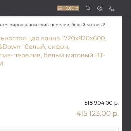
0.00 р.
SPOON CORE Ванна 172x82 отдельностоящая, интегрированный слив-перелив, белый матовый BT-SPNCR-17282-OF-WM
ностоящая ванна 1720х820х600,
&Down" белый, сифон,
лив-перелив, белый матовый BT-
M
518 904.00 р.
415 123.00 р.