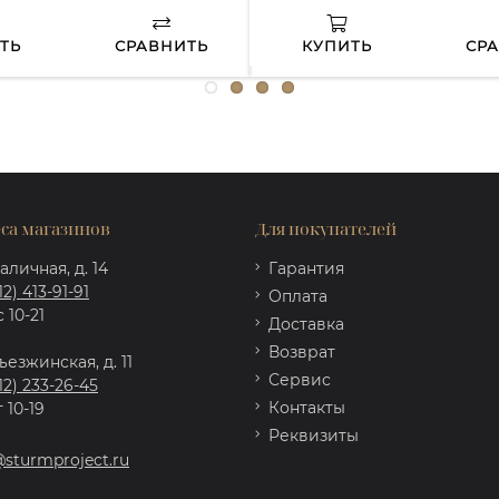
ТЬ
СРАВНИТЬ
КУПИТЬ
СР
са магазинов
Для покупателей
аличная, д. 14
Гарантия
12) 413-91-91
Оплата
 10-21
Доставка
Возврат
ъезжинская, д. 11
Сервис
12) 233-26-45
Контакты
 10-19
Реквизиты
@sturmproject.ru