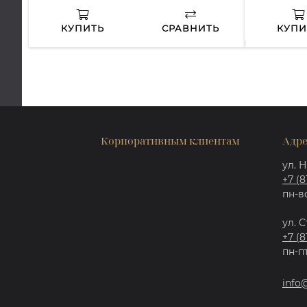
КУПИТЬ
СРАВНИТЬ
КУПИ
Корпоративным клиентам
Адре
ул. Н
+7 (8
пн-вс
ул. С
+7 (8
пн-пт
info