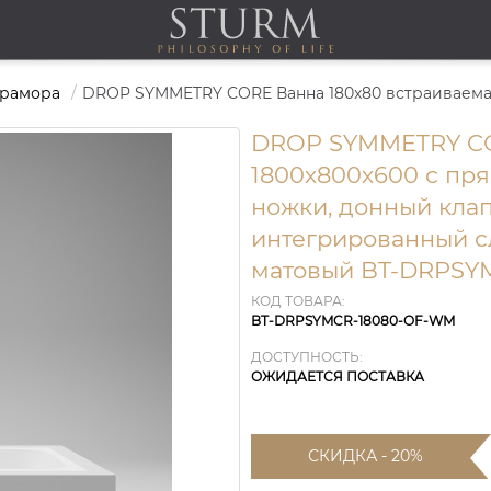
мрамора
DROP SYMMETRY CO
1800х800х600 с пр
ножки, донный кла
интегрированный с
матовый BT-DRPSY
КОД ТОВАРА:
BT-DRPSYMCR-18080-OF-WM
ДОСТУПНОСТЬ:
ОЖИДАЕТСЯ ПОСТАВКА
СКИДКА - 20%