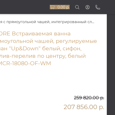
0.00 р.
DROP SYMMETRY CORE Ванна 180x80 встраиваемая с прямоугольной чашей, интегрированный слив-перелив по центру, белый матовый BT-DRPSYMCR-18080-OF-WM
RE Встраиваемая ванна
ямоугольной чашей, регулируемые
пан "Up&Down" белый, сифон,
лив-перелив по центру, белый
MCR-18080-OF-WM
259 820.00 р.
207 856.00 р.