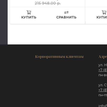
215 948.00 р.
КУПИТЬ
СРАВНИТЬ
КУПИ
Корпоративным клиентам
Адре
ул. Н
+7 (8
пн-вс
ул. С
+7 (8
пн-пт
info