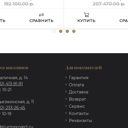
192 100.00 р.
207 470.00 р.
ТЬ
СРАВНИТЬ
КУПИТЬ
СР
са магазинов
Для покупателей
аличная, д. 14
Гарантия
12) 413-91-91
Оплата
 10-21
Доставка
Возврат
ъезжинская, д. 11
Сервис
12) 233-26-45
Контакты
 10-19
Реквизиты
@sturmproject.ru