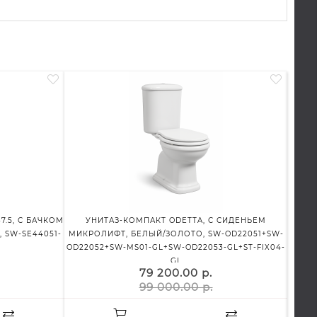
7.5, С БАЧКОМ
УНИТАЗ-КОМПАКТ ODETTA, С СИДЕНЬЕМ
ДУШ
 SW-SE44051-
МИКРОЛИФТ, БЕЛЫЙ/ЗОЛОТО, SW-OD22051+SW-
ПРО
OD22052+SW-MS01-GL+SW-OD22053-GL+ST-FIX04-
GL
79 200.00 р.
99 000.00 р.