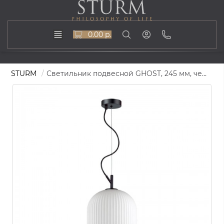
0.00 р.
STURM
Светильник подвесной GHOST, 245 мм, черный/белый, STL-GHO072175