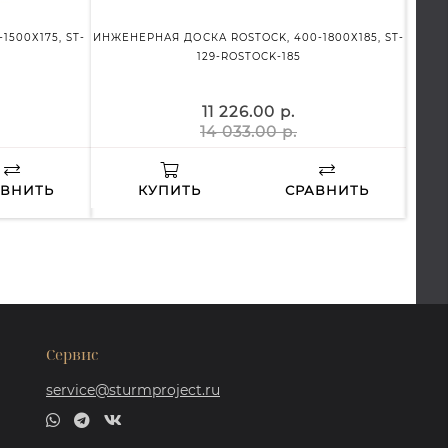
500Х175, ST-
ИНЖЕНЕРНАЯ ДОСКА ROSTOCK, 400-1800Х185, ST-
ИНЖЕ
129-ROSTOCK-185
11 226.00 р.
14 033.00 р.
АВНИТЬ
КУПИТЬ
СРАВНИТЬ
Сервис
service@sturmproject.ru