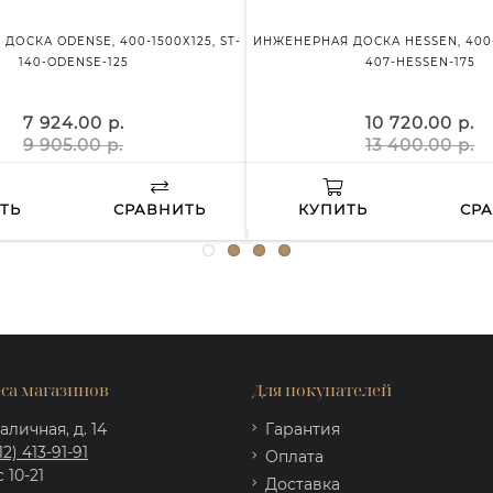
ДОСКА ODENSE, 400-1500Х125, ST-
ИНЖЕНЕРНАЯ ДОСКА HESSEN, 400-1
140-ODENSE-125
407-HESSEN-175
7 924.00 р.
10 720.00 р.
9 905.00 р.
13 400.00 р.
ТЬ
СРАВНИТЬ
КУПИТЬ
СР
са магазинов
Для покупателей
аличная, д. 14
Гарантия
12) 413-91-91
Оплата
 10-21
Доставка