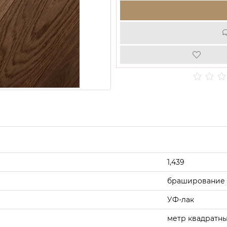
1,439
браширование
УФ-лак
метр квадратн