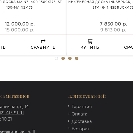
ДОСКА MAINZ, 400-1500Х175, ST-
ИНЖЕНЕРНАЯ ДОСКА INNSBRUCK, 4
130-MAINZ-175
ST-146-INNSBRUCK-17
12 000.00 р.
7 850.00 р.
15 000.00 р.
9 813.00 р.
ТЬ
СРАВНИТЬ
КУПИТЬ
СР
са магазинов
Для покупателей
аличная, д. 14
Гарантия
12) 413-91-91
Оплата
 10-21
Доставка
Возврат
ъезжинская, д. 11