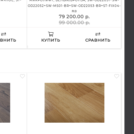
АЧНОЕ, ST-
МИКРОЛИФТ, БЕЛЫЙ/БРОНЗА, SW-OD22051+SW-
OD22052+SW-MS01-BR+SW-OD22053-BR+ST-FIX04-
BR
79 200.00 р.
99 000.00 р.
АВНИТЬ
КУПИТЬ
СРАВНИТЬ