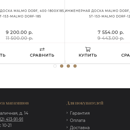
ОСКА MALMO DORF, 400-1800Х185,
ИНЖЕНЕРНАЯ ДОСКА MALMO DORF, 
T-153-MALMO DORF-185
ST-153-MALMO DORF-1
9 200.00 р.
7 554.00 р.
11 500.00 р.
9 443.00 р.
ТЬ
СРАВНИТЬ
КУПИТЬ
СР
са магазинов
Для покупателей
аличная, д. 14
Гарантия
12) 413-91-91
Оплата
 10-21
Доставка