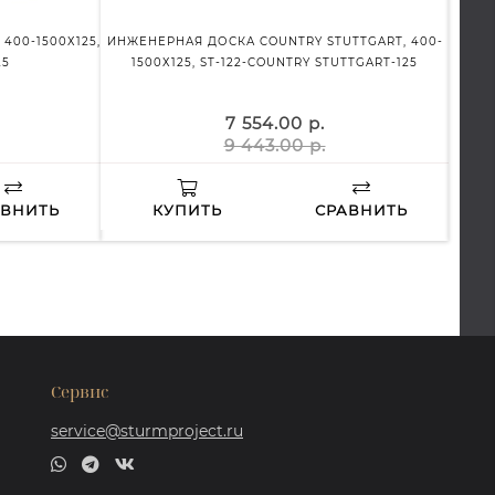
400-1500Х125,
ИНЖЕНЕРНАЯ ДОСКА COUNTRY STUTTGART, 400-
ИНЖЕН
25
1500Х125, ST-122-COUNTRY STUTTGART-125
7 554.00 р.
9 443.00 р.
АВНИТЬ
КУПИТЬ
СРАВНИТЬ
Сервис
service@sturmproject.ru