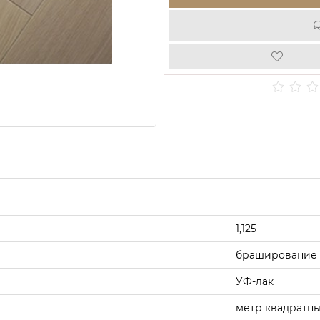
1,125
браширование
УФ-лак
метр квадратн