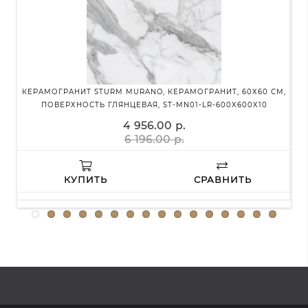
КЕРАМОГРАНИТ STURM MURANO, КЕРАМОГРАНИТ, 60Х60 СМ,
К
ПОВЕРХНОСТЬ ГЛЯНЦЕВАЯ, ST-MN01-LR-600X600X10
4 956.00 р.
6 196.00 р.
КУПИТЬ
СРАВНИТЬ