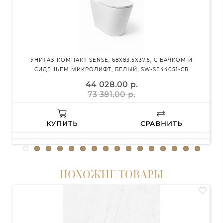
УНИТАЗ-КОМПАКТ SENSE, 68Х83.5Х37.5, С БАЧКОМ И
УНИ
СИДЕНЬЕМ МИКРОЛИФТ, БЕЛЫЙ, SW-SE44051-CR
ЗОЛ
44 028.00 р.
73 381.00 р.
КУПИТЬ
СРАВНИТЬ
ПОХОЖИЕ ТОВАРЫ