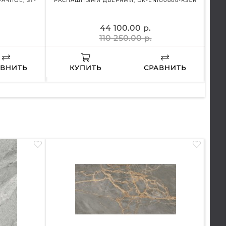
АЧНОЕ, ST-
РАСПАШНЫМИ ДВЕРЯМИ, DK-ENIG0808-KSCR
ПР
44 100.00 р.
110 250.00 р.
АВНИТЬ
КУПИТЬ
СРАВНИТЬ