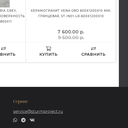
IA GREY,
КЕРАМОГРАНИТ VENA ORO 600Х1200Х10 ММ,
КЕР
 ПОВЕРХНОСТЬ
ГЛЯНЦЕВАЯ, ST-IN01-LR-600X1200X10
КЕ
800X11
7 600.00 р.
9 500.00 р.
АВНИТЬ
КУПИТЬ
СРАВНИТЬ
Сервис
service@sturmproject.ru