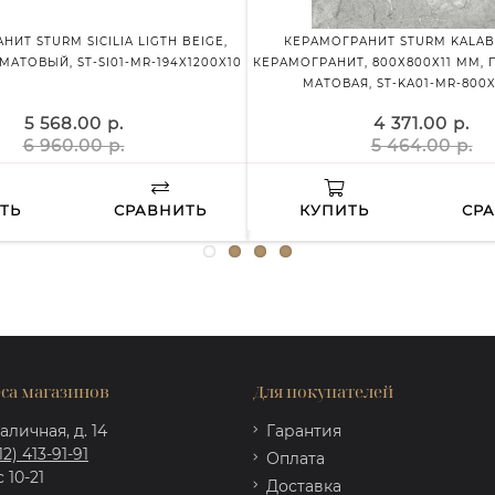
ИТ STURM SICILIA LIGTH BEIGE,
КЕРАМОГРАНИТ STURM KALABR
 МАТОВЫЙ, ST-SI01-MR-194X1200X10
КЕРАМОГРАНИТ, 800Х800Х11 ММ,
МАТОВАЯ, ST-KA01-MR-800X
5 568.00 р.
4 371.00 р.
6 960.00 р.
5 464.00 р.
ТЬ
СРАВНИТЬ
КУПИТЬ
СР
са магазинов
Для покупателей
аличная, д. 14
Гарантия
12) 413-91-91
Оплата
 10-21
Доставка