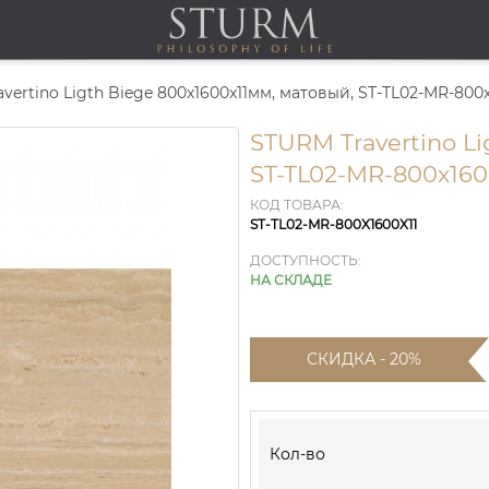
ertino Ligth Biege 800x1600x11мм, матовый, ST-TL02-MR-800x
STURM Travertino Li
ST-TL02-MR-800x160
КОД ТОВАРА:
ST-TL02-MR-800X1600X11
ДОСТУПНОСТЬ:
НА СКЛАДЕ
СКИДКА - 20%
Кол-во