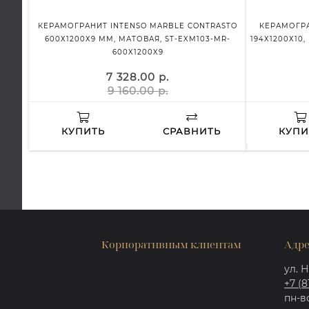
КЕРАМОГРАНИТ INTENSO MARBLE CONTRASTO
КЕРАМОГРАН
600Х1200Х9 ММ, МАТОВАЯ, ST-EXM103-MR-
194Х1200Х10,
600X1200X9
7 328.00 р.
9 160.00 р.
КУПИТЬ
СРАВНИТЬ
КУПИ
Корпоративным клиентам
Адре
ул. Н
+7 (8
пн-вс