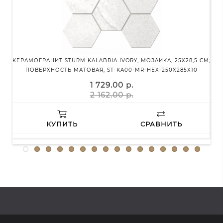
КЕРАМОГРАНИТ STURM KALABRIA IVORY, МОЗАИКА, 25X28,5 СМ,
КЕР
ПОВЕРХНОСТЬ МАТОВАЯ, ST-KA00-MR-HEX-250X285X10
1 729.00 р.
2 162.00 р.
КУПИТЬ
СРАВНИТЬ