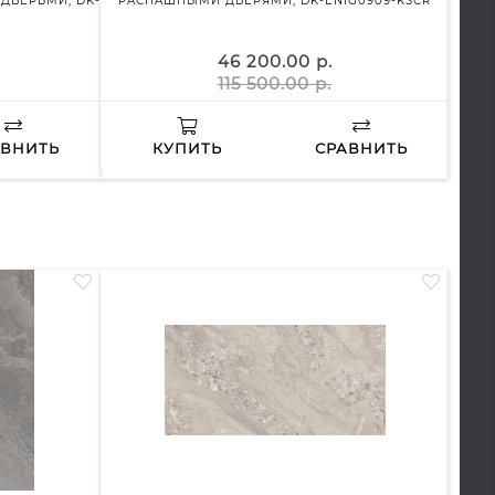
ДВЕРЬМИ, DK-
РАСПАШНЫМИ ДВЕРЯМИ, DK-ENIG0909-KSCR
ПРАВО
46 200.00 р.
115 500.00 р.
АВНИТЬ
КУПИТЬ
СРАВНИТЬ