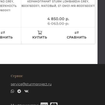
NO GREY,
КЕРАМОГРАНИТ STURM LOMBARDIA GREY,
КЕ
ОВЕРХНОСТЬ
800X1600X11, МАТОВЫЙ, ST-OM01-MR-800X1600X11
КЕ
1600X11
Г
4 850.00 р.
6 063.00 р.
АВНИТЬ
КУПИТЬ
СРАВНИТЬ
Сервис
service@sturmproject.ru