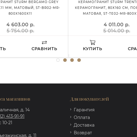
РАНИТ STURM BERGAMO GREY
КЕРАМОГРАНИТ STURM TRENTI
X11 ММ, МАТОВЫЙ, ST-BR02-MR-
КЕРАМОГРАНИТ, 80Х160 СМ, П
800X1600X11
МАТОВАЯ, ST-TE02-MR-800X
4 603.00 р.
4 011.00 р.
5 754.00 р.
5 014.00 р.
ТЬ
СРАВНИТЬ
КУПИТЬ
СР
са магазинов
Для покупателей
аличная, д. 14
Гарантия
12) 413-91-91
Оплата
 10-21
Доставка
Возврат
ъезжинская, д. 11