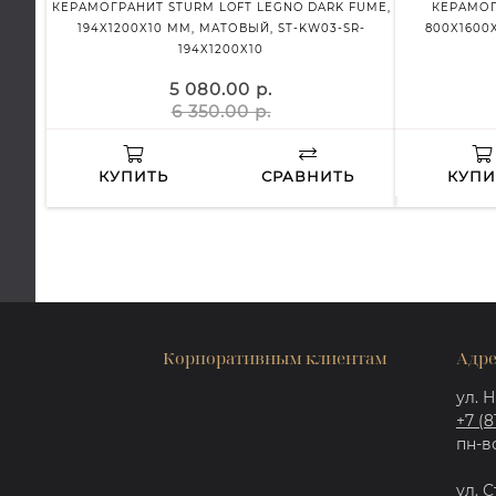
КЕРАМОГРАНИТ STURM LOFT LEGNO DARK FUME,
КЕРАМОГ
194X1200X10 ММ, МАТОВЫЙ, ST-KW03-SR-
800X1600
194X1200X10
5 080.00 р.
6 350.00 р.
КУПИТЬ
СРАВНИТЬ
КУПИ
Корпоративным клиентам
Адре
ул. Н
+7 (8
пн-вс
ул. С