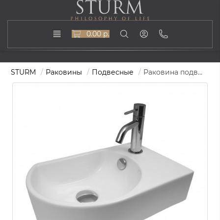
0.00 р.
STURM
Раковины
Подвесные
Раковина подвесная OVA, 41x27, правая, белая, ST-OVAS412714R-TBNCR