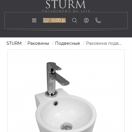
0.00 р.
STURM
Раковины
Подвесные
Раковина подвесная RING MINI, 28x35, белая, ST-RING313313-TBNCR