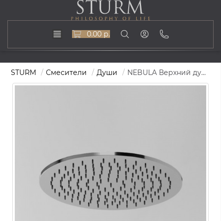
0.00 р.
STURM
Смесители
Души
NEBULA Верхний душ круглый D=400 мм, хром ST-NEB-000134-CR