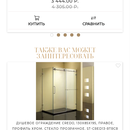
3 444.00 Р.
4 305.00 Р.
КУПИТЬ
СРАВНИТЬ
ТАКЖЕ ВАС МОЖЕТ
ЗАИНТЕРЕСОВАТЬ
ДУШЕВОЕ ОГРАЖДЕНИЕ CREDO, 130X85X195, ПРАВОЕ,
Д
ПРОФИЛЬ ХРОМ, СТЕКЛО ПРОЗРАЧНОЕ, ST-CRED13-RTRCR