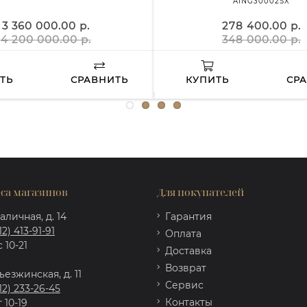
AING30002SX
3 360 000.00 р.
278 400.00 р.
4 200 000.00 р.
348 000.00 р.
ТЬ
СРАВНИТЬ
КУПИТЬ
СР
са магазинов
Для покупателей
аличная, д. 14
Гарантия
12) 413-91-91
Оплата
 10-21
Доставка
Возврат
ъезжинская, д. 11
Сервис
12) 233-26-45
Контакты
 10-19