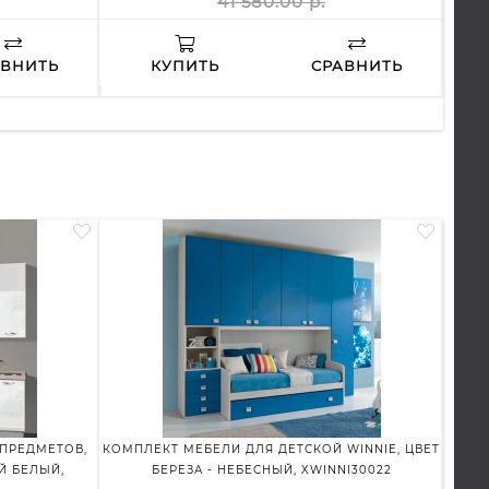
41 580.00 р.
АВНИТЬ
КУПИТЬ
СРАВНИТЬ
 ПРЕДМЕТОВ,
КОМПЛЕКТ МЕБЕЛИ ДЛЯ ДЕТСКОЙ WINNIE, ЦВЕТ
КОМП
Й БЕЛЫЙ,
БЕРЕЗА - НЕБЕСНЫЙ, XWINNI30022