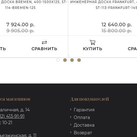
ДОСКА BREMEN, 400-1500Х125, ST-
ИНЖЕНЕРНАЯ ДОСКА FRANKFURT, 4
114-BREMEN-125
ST-113-FRANKFURT-14
7 924.00 р.
12 640.00 р.
9 905.00 р.
15 800.00 р.
ТЬ
СРАВНИТЬ
КУПИТЬ
СР
са магазинов
Для покупателей
аличная, д. 14
Гарантия
12) 413-91-91
Оплата
 10-21
Доставка
Возврат
ъезжинская, д. 11