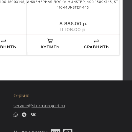
00-1500Х145,
ИНЖЕНЕРНАЯ ДОСКА MUNSTER, 400-1500Х145, ST-
ИНЖЕН
5
110-MUNSTER-145
8 886.00 р.
11 108.00 р.
АВНИТЬ
КУПИТЬ
СРАВНИТЬ
Сервис
service@sturmproject.ru