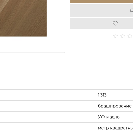
1,313
браширование
УФ-масло
метр квадратн