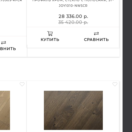
Y0909-KFCR
ПРОФИЛЬ ХРОМ, СТЕКЛО С ПОЛОСАМИ, ST-
ПРАВО
JOY1010-NWSCR
28 336.00 р.
35 420.00 р.
КУПИТЬ
СРАВНИТЬ
АВНИТЬ