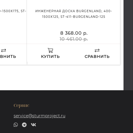
1500Х175, ST-
ИНЖЕНЕРНАЯ ДОСКА BURGENLAND, 400-
И
1500Х125, ST-411-BURGENLAND-125
8 368.00 р.
10 461.00 р.
АВНИТЬ
КУПИТЬ
СРАВНИТЬ
Сервис
service@sturmproject.ru