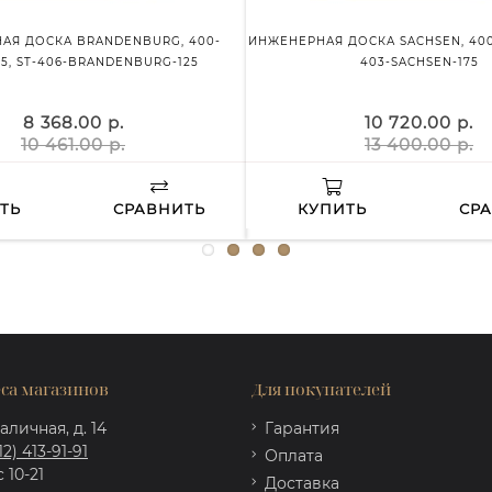
АЯ ДОСКА BRANDENBURG, 400-
ИНЖЕНЕРНАЯ ДОСКА SACHSEN, 400-
25, ST-406-BRANDENBURG-125
403-SACHSEN-175
8 368.00 р.
10 720.00 р.
10 461.00 р.
13 400.00 р.
ТЬ
СРАВНИТЬ
КУПИТЬ
СР
са магазинов
Для покупателей
аличная, д. 14
Гарантия
12) 413-91-91
Оплата
 10-21
Доставка