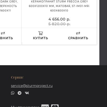
DARK GREY,
КЕРАМОГРАНИТ STURM FRECCIA GREY
КЕРА
ОВЕРХНОСТЬ
600Х1200Х10 ММ, МАТОВАЯ, ST-IM01-MR-
КЕР
1600X11
600X600X10
МА
4 656.00 р.
5 820.00 р.
АВНИТЬ
КУПИТЬ
СРАВНИТЬ
Сервис
service@sturmproject.ru