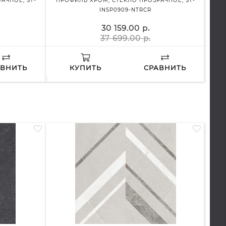
АЧНОЕ, ST-
ПРОФИЛЬ ХРОМ, СТЕКЛО ПРОЗРАЧНОЕ, ST-
ПР
INSP0909-NTRCR
30 159.00 р.
37 699.00 р.
АВНИТЬ
КУПИТЬ
СРАВНИТЬ