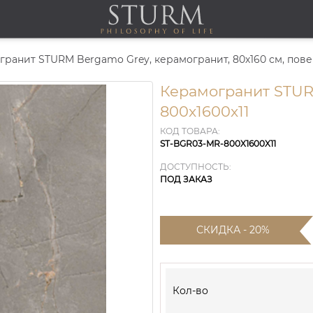
ранит STURM Bergamo Grey, керамогранит, 80х160 см, пове
Керамогранит STUR
800x1600x11
КОД ТОВАРА:
ST-BGR03-MR-800X1600X11
ДОСТУПНОСТЬ:
ПОД ЗАКАЗ
СКИДКА - 20%
Кол-во