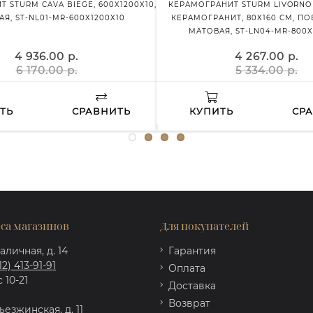
 STURM CAVA BIEGE, 600X1200X10,
КЕРАМОГРАНИТ STURM LIVORNO 
Я, ST-NL01-MR-600X1200X10
КЕРАМОГРАНИТ, 80Х160 СМ, П
МАТОВАЯ, ST-LN04-MR-800X
4 936.00 р.
4 267.00 р.
6 170.00 р.
5 334.00 р.
ТЬ
СРАВНИТЬ
КУПИТЬ
СР
са магазинов
Для покупателей
аличная, д. 14
Гарантия
12) 413-91-91
Оплата
 10-21
Доставка
Возврат
ъезжинская, д. 11