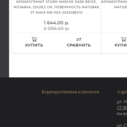
КЕРАМОГРАНИТ STURM MARCHE DARK BEIGE,
КЕРАМОГРАНИТ
МОЗАИКА, 25X28,5 СМ, ПОВЕРХНОСТЬ МАТОВАЯ,
МАТОВА
ST-MA03-MR-HEX-250X285X10
1 644.00 р.
2 056.00 р.
КУПИТЬ
СРАВНИТЬ
КУПИ
Корпоративным клиентам
Адре
ул. Н
+7 (8
пн-вс
ул. С