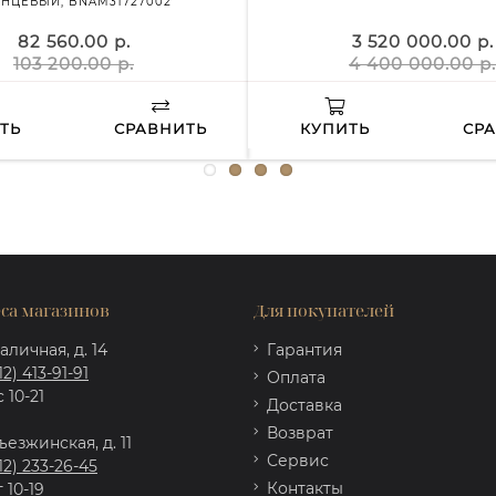
ЯНЦЕВЫЙ, BNAM31727002
82 560.00 р.
3 520 000.00 р.
103 200.00 р.
4 400 000.00 р.
ТЬ
СРАВНИТЬ
КУПИТЬ
СР
са магазинов
Для покупателей
аличная, д. 14
Гарантия
12) 413-91-91
Оплата
 10-21
Доставка
Возврат
ъезжинская, д. 11
Сервис
12) 233-26-45
Контакты
 10-19