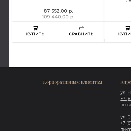
ГЛ
87 552.00 р.
109 440.00 р.
КУПИТЬ
СРАВНИТЬ
КУПИ
Корпоративным клиентам
Адре
ул. Н
+7 (8
пн-вс
ул. С
+7 (8
пн-пт