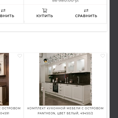
56 980.00 р.
АВНИТЬ
КУПИТЬ
СРАВНИТЬ
С ОСТРОВОМ
КОМПЛЕКТ КУХОННОЙ МЕБЕЛИ С ОСТРОВОМ
КУ
04591
PANTHEON, ЦВЕТ БЕЛЫЙ, 49450/2
П